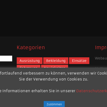
Kategorien
Imp
Webauf
Ausrüstung
Bekleidung
Einsätze
Fahrzeuge
Neuigkeiten
Mail:
w
 fortlaufend verbessern zu können, verwenden wir Coo
Tipps der Feuerwehr
Über Uns
Impre
Sie der Verwendung von Cookies zu.
e Informationen erhalten Sie in unserer
Datenschutzerk
Zustimmen
pelen
Copyright © 2026.