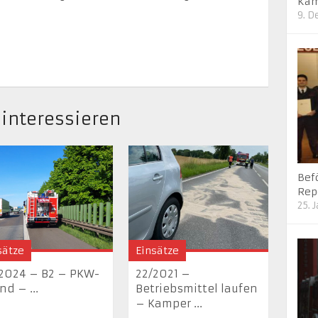
Kam
9. 
 interessieren
Bef
Rep
25. 
sätze
Einsätze
2024 – B2 – PKW-
22/2021 –
nd – ...
Betriebsmittel laufen
– Kamper ...