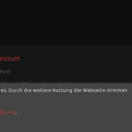
ressum
tritt
ebmaster@feuerwehr-repelen.de
kies. Durch die weitere Nutzung der Webseite stimmen
ssum
lärung
.
Am Jungbornpark 214 - 47445 Moers