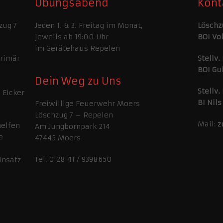
Übungsabend
Kont
zug 7
Jeden 1. & 3. Freitag im Monat,
Löschz
jeweils ab 19:00 Uhr
BOI Vo
im Gerätehaus Repelen
primär
Stellv.
BOI Gu
Dein Weg zu Uns
Stellv.
 Eicker
BI Nils
Freiwillige Feuerwehr Moers
Löschzug 7 – Repelen
Mail:
z
helfen
Am Jungbornpark 214
e
47445 Moers
Tel: 0 28 41 / 9398650
insatz