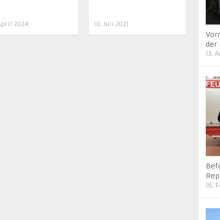
April 2024
10. Juli 2021
Vor
der
13. 
Bef
Rep
16. 