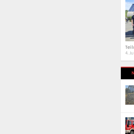
Tei
4. J