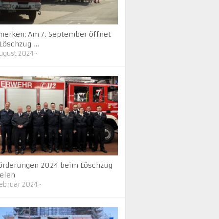
merken: Am 7. September öffnet
 Löschzug …
August 2024
•
örderungen 2024 beim Löschzug
elen
Februar 2024
•