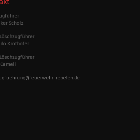
akt
ugführer
lker Scholz
 Löschzugführer
ido Krothofer
 Löschzugführer
 Cameli
ugfuehrung@feuerwehr-repelen.de