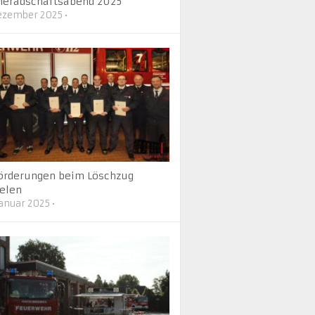
eradschaftsabend 2025
Dezember 2025
•
örderungen beim Löschzug
elen
Januar 2025
•