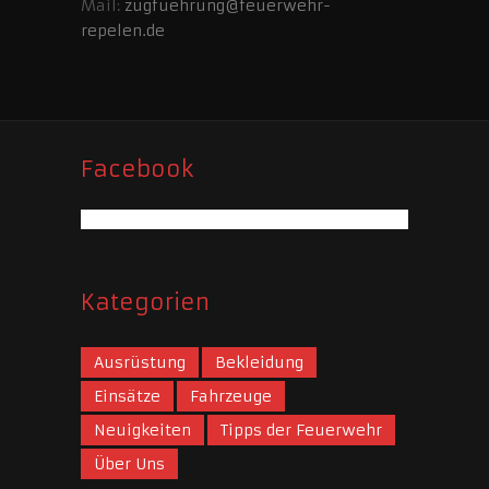
Mail:
zugfuehrung@feuerwehr-
repelen.de
Facebook
Kategorien
Ausrüstung
Bekleidung
Einsätze
Fahrzeuge
Neuigkeiten
Tipps der Feuerwehr
Über Uns