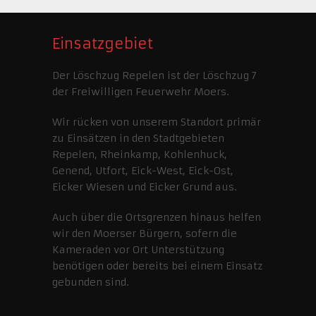
Einsatzgebiet
Der Löschzug Repelen ist der Löschzug 7
der Freiwilligen Feuerwehr Moers.
Wir rücken von unserem Standort primär
zu Einsätzen in den Stadtgebieten
Repelen, Rheinkamp, Kohlenhuck,
Genend, Utfort, Eick-West, Eick-Ost,
Eicker Wiesen und Eicker Grund aus.
Auch über die Ortsgrenzen hinaus helfen
wir den Moerser Bürgern, sofern die
Kameraden vor Ort Unterstützung
benötigen oder bereits bei einem Einsatz
gebunden sind.