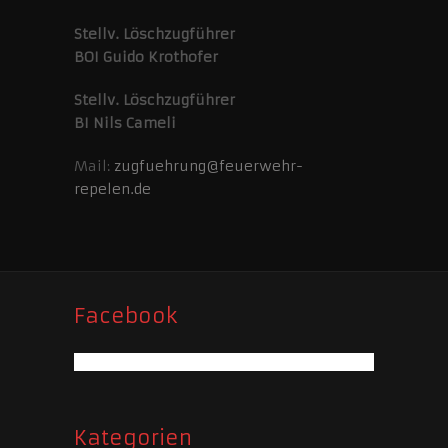
Stellv. Löschzugführer
BOI Guido Krothofer
Stellv. Löschzugführer
BI Nils Cameli
Mail:
zugfuehrung@feuerwehr-
repelen.de
Facebook
Kategorien