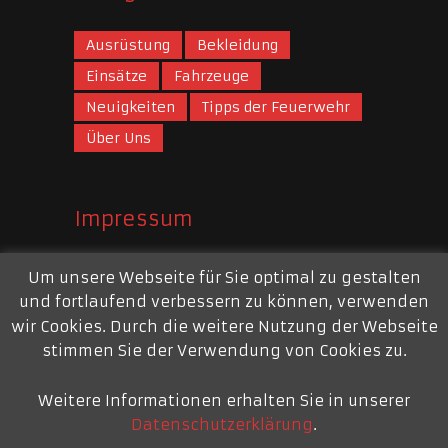
Ausrüstung
Bekleidung
Einsätze
Fahrzeuge
Neuigkeiten
Tipps der Feuerwehr
Über Uns
Impressum
Webauftritt
Um unsere Webseite für Sie optimal zu gestalten
und fortlaufend verbessern zu können, verwenden
Mail:
webmaster@feuerwehr-repelen.de
wir Cookies. Durch die weitere Nutzung der Webseite
Impressum
stimmen Sie der Verwendung von Cookies zu.
Weitere Informationen erhalten Sie in unserer
Datenschutzerklärung
.