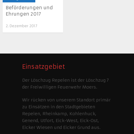
Beförderungen und
Ehrungen 2017
2. Dezember 2017
Einsatzgebiet
Der Löschzug Repelen ist der Löschzug 7
der Freiwilligen Feuerwehr Moers.
Wir rücken von unserem Standort primär
zu Einsätzen in den Stadtgebieten
Repelen, Rheinkamp, Kohlenhuck,
Genend, Utfort, Eick-West, Eick-Ost,
Eicker Wiesen und Eicker Grund aus.