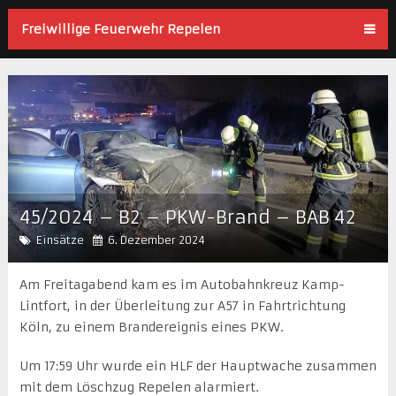
Freiwillige Feuerwehr Repelen
45/2024 – B2 – PKW-Brand – BAB 42
Einsätze
6. Dezember 2024
Am Freitagabend kam es im Autobahnkreuz Kamp-
Lintfort, in der Überleitung zur A57 in Fahrtrichtung
Köln, zu einem Brandereignis eines PKW.
Um 17:59 Uhr wurde ein HLF der Hauptwache zusammen
mit dem Löschzug Repelen alarmiert.