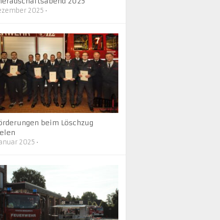
eradschaftsabend 2025
Dezember 2025
•
örderungen beim Löschzug
elen
Januar 2025
•