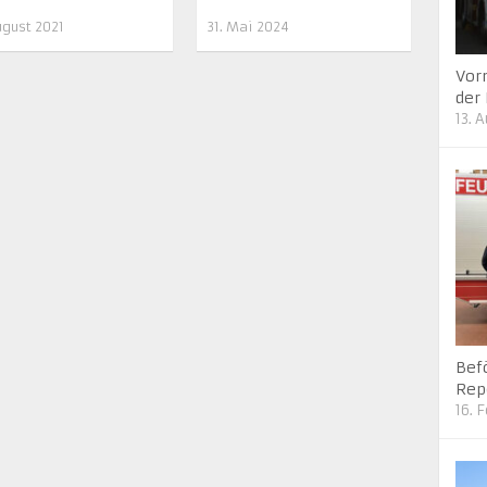
ugust 2021
31. Mai 2024
Vor
der
13. 
Bef
Rep
16. 