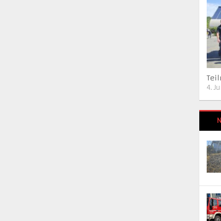
Tei
4. J