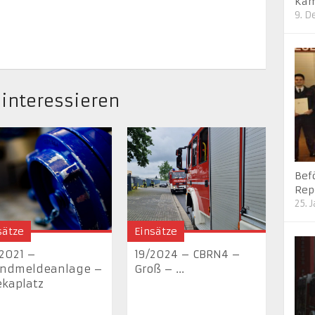
Kam
9. 
 interessieren
Bef
Rep
25. 
sätze
Einsätze
2021 –
19/2024 – CBRN4 –
andmeldeanlage –
Groß – ...
kaplatz