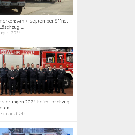
merken: Am 7. September öffnet
 Löschzug …
August 2024
•
örderungen 2024 beim Löschzug
elen
Februar 2024
•