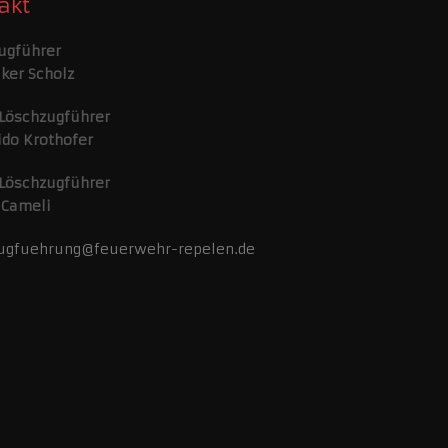
akt
ugführer
lker Scholz
 Löschzugführer
ido Krothofer
 Löschzugführer
 Cameli
ugfuehrung@feuerwehr-repelen.de