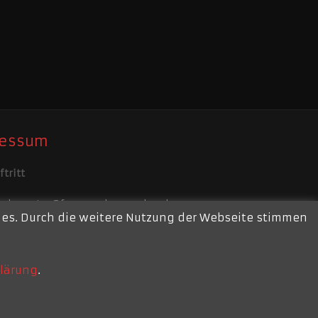
ressum
tritt
ebmaster@feuerwehr-repelen.de
kies. Durch die weitere Nutzung der Webseite stimmen
ssum
lärung
.
Am Jungbornpark 214 - 47445 Moers