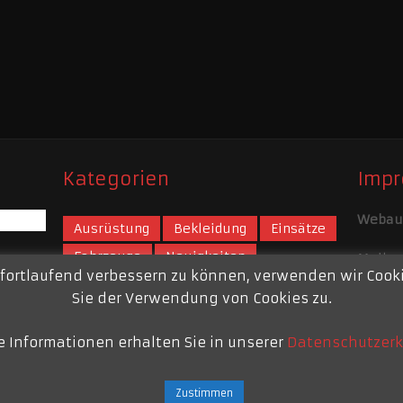
Kategorien
Imp
Webauf
Ausrüstung
Bekleidung
Einsätze
Fahrzeuge
Neuigkeiten
Mail:
w
 fortlaufend verbessern zu können, verwenden wir Coo
Tipps der Feuerwehr
Über Uns
Impre
Sie der Verwendung von Cookies zu.
e Informationen erhalten Sie in unserer
Datenschutzerk
Zustimmen
pelen
Copyright © 2026.