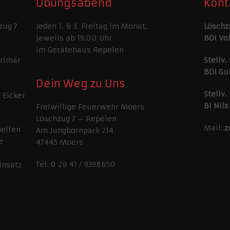
Übungsabend
Kont
zug 7
Jeden 1. & 3. Freitag im Monat,
Löschz
jeweils ab 19:00 Uhr
BOI Vo
im Gerätehaus Repelen
primär
Stellv.
BOI Gu
Dein Weg zu Uns
Stellv.
 Eicker
BI Nils
Freiwillige Feuerwehr Moers
Löschzug 7 – Repelen
Mail:
z
helfen
Am Jungbornpark 214
e
47445 Moers
Tel: 0 28 41 / 9398650
insatz