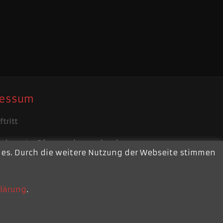
ressum
tritt
ebmaster@feuerwehr-repelen.de
kies. Durch die weitere Nutzung der Webseite stimmen
ssum
lärung
.
Am Jungbornpark 214 - 47445 Moers