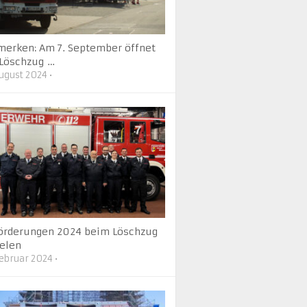
merken: Am 7. September öffnet
 Löschzug …
August 2024
•
örderungen 2024 beim Löschzug
elen
Februar 2024
•