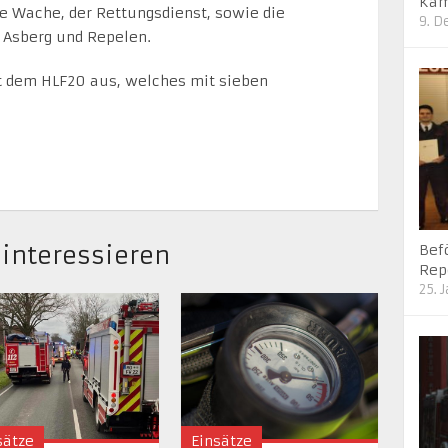
Kam
e Wache, der Rettungsdienst, sowie die
9. 
 Asberg und Repelen.
t dem HLF20 aus, welches mit sieben
 interessieren
Bef
Rep
25. 
sätze
Einsätze