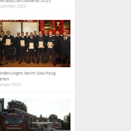
eradschaftsabend 2025
Dezember 2025
•
örderungen beim Löschzug
elen
Januar 2025
•