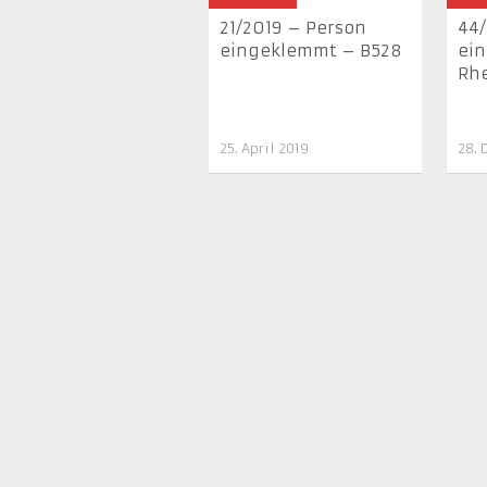
21/2019 – Person
44/
eingeklemmt – B528
ei
Rhe
25. April 2019
28. 