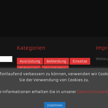
Kategorien
Imp
Webauf
Ausrüstung
Bekleidung
Einsätze
Fahrzeuge
Neuigkeiten
Mail:
w
 fortlaufend verbessern zu können, verwenden wir Coo
Tipps der Feuerwehr
Über Uns
Impre
Sie der Verwendung von Cookies zu.
e Informationen erhalten Sie in unserer
Datenschutzerk
Zustimmen
pelen
Copyright © 2026.