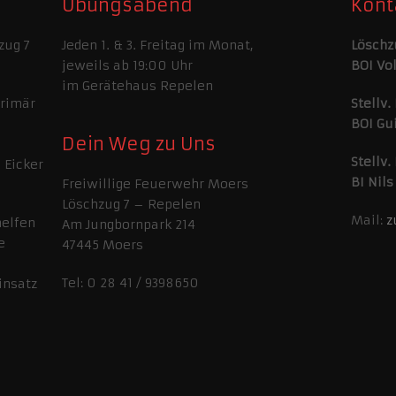
Übungsabend
Kont
zug 7
Jeden 1. & 3. Freitag im Monat,
Löschz
jeweils ab 19:00 Uhr
BOI Vo
im Gerätehaus Repelen
primär
Stellv.
BOI Gu
Dein Weg zu Uns
Stellv.
 Eicker
BI Nils
Freiwillige Feuerwehr Moers
Löschzug 7 – Repelen
Mail:
z
helfen
Am Jungbornpark 214
e
47445 Moers
Tel: 0 28 41 / 9398650
insatz