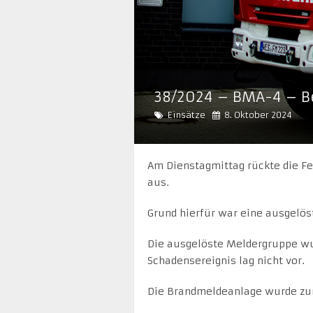
38/2024 – BMA-4 – B
Einsätze
8. Oktober 2024
Am Dienstagmittag rückte die F
aus.
Grund hierfür war eine ausgelö
Die ausgelöste Meldergruppe wur
Schadensereignis lag nicht vor.
Die Brandmeldeanlage wurde zur