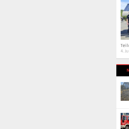
Tei
4. J