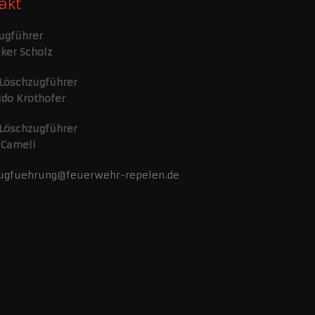
akt
ugführer
lker Scholz
 Löschzugführer
ido Krothofer
 Löschzugführer
 Cameli
ugfuehrung@feuerwehr-repelen.de