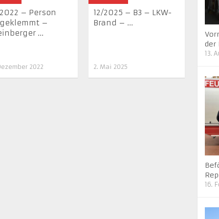
2022 – Person
12/2025 – B3 – LKW-
ngeklemmt –
Brand – ...
inberger ...
Vor
der
13. 
Dezember 2022
2. Mai 2025
Bef
Rep
16. 