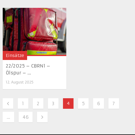
Einsätze
22/2025 – CBRN1 –
Ölspur – ...
12. August 2025
1
2
3
4
5
6
7
…
46