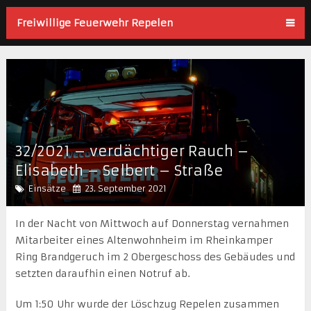
Freiwillige Feuerwehr Repelen
32/2021 – verdächtiger Rauch –
Elisabeth – Selbert – Straße
Einsätze
23. September 2021
In der Nacht von Mittwoch auf Donnerstag vernahmen
Mitarbeiter eines Altenwohnheim im Rheinkamper
Ring Brandgeruch im 2 Obergeschoss des Gebäudes und
setzten daraufhin einen Notruf ab.
Um 1:50 Uhr wurde der Löschzug Repelen zusammen