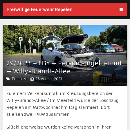
Freiwillige Feuerwehr Repelen
29/2023 – H3Y – Person eingeklemmt
– Willy-Brandt-Allee
Einsätze
23. August 2023
Zu einem Verkehrsunfall im Kreuzungsbereich der
Willy-Brandt-Allee / Im Meerfeld wurde der Löschzug
Repelen am Mittwochnachmittag alarmiert. Dort
stießen zwei PKW zusammen.
Glücklicherweise wurden keine Personen in ihren