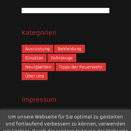
Kategorien
Ausrüstung
Bekleidung
Einsätze
Fahrzeuge
Neuigkeiten
Tipps der Feuerwehr
Über Uns
Impressum
Webauftritt
Um unsere Webseite für Sie optimal zu gestalten
und fortlaufend verbessern zu können, verwenden
Mail:
webmaster@feuerwehr-repelen.de