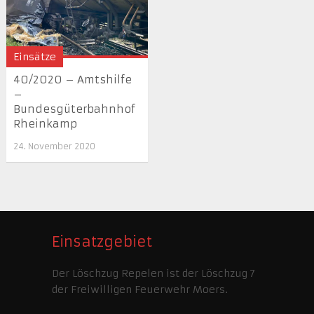
Einsätze
40/2020 – Amtshilfe
–
Bundesgüterbahnhof
Rheinkamp
24. November 2020
Einsatzgebiet
Der Löschzug Repelen ist der Löschzug 7
der Freiwilligen Feuerwehr Moers.