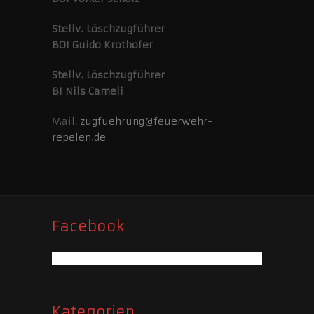
Stellv. Löschzugführer
BOI Guido Krothofer
Stellv. Löschzugführer
BI Nils Cameli
Mail:
zugfuehrung@feuerwehr-
repelen.de
Facebook
Kategorien