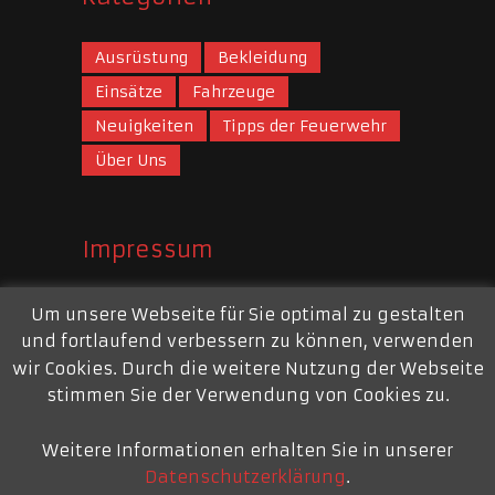
Ausrüstung
Bekleidung
Einsätze
Fahrzeuge
Neuigkeiten
Tipps der Feuerwehr
Über Uns
Impressum
Webauftritt
Um unsere Webseite für Sie optimal zu gestalten
und fortlaufend verbessern zu können, verwenden
Mail:
webmaster@feuerwehr-repelen.de
wir Cookies. Durch die weitere Nutzung der Webseite
Impressum
stimmen Sie der Verwendung von Cookies zu.
Weitere Informationen erhalten Sie in unserer
Datenschutzerklärung
.