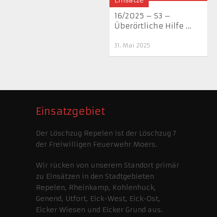
16/2025 – S3 –
Überörtliche Hilfe ...
31. Mai 2025
Einsatzgebiet
Der Löschzug Repelen ist der Löschzug 7
der Freiwilligen Feuerwehr Moers.
Wir rücken von unserem Standort primär
zu Einsätzen in den Stadtgebieten
Repelen, Rheinkamp, Kohlenhuck,
Genend, Utfort, Eick-West, Eick-Ost,
Eicker Wiesen und Eicker Grund aus.