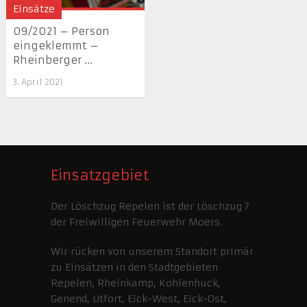
Einsätze
09/2021 – Person
eingeklemmt –
Rheinberger ...
3. April 2021
Einsatzgebiet
Der Löschzug Repelen ist der Löschzug 7
der Freiwilligen Feuerwehr Moers.
Wir rücken von unserem Standort primär
zu Einsätzen in den Stadtgebieten
Repelen, Rheinkamp, Kohlenhuck,
Genend, Utfort, Eick-West, Eick-Ost,