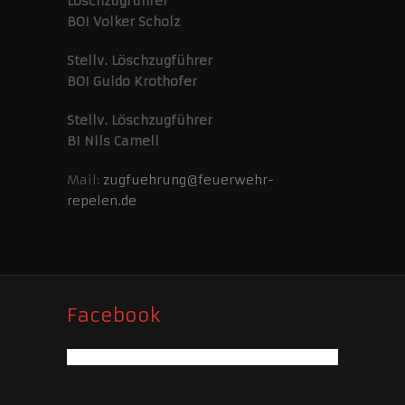
Löschzugführer
BOI Volker Scholz
Stellv. Löschzugführer
BOI Guido Krothofer
Stellv. Löschzugführer
BI Nils Cameli
Mail:
zugfuehrung@feuerwehr-
repelen.de
Facebook