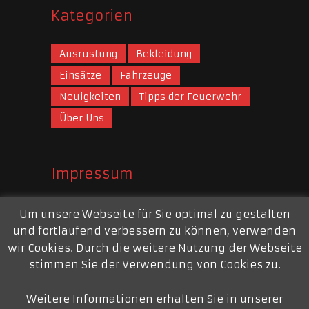
Kategorien
Ausrüstung
Bekleidung
Einsätze
Fahrzeuge
Neuigkeiten
Tipps der Feuerwehr
Über Uns
Impressum
Webauftritt
Um unsere Webseite für Sie optimal zu gestalten
und fortlaufend verbessern zu können, verwenden
Mail:
webmaster@feuerwehr-repelen.de
wir Cookies. Durch die weitere Nutzung der Webseite
Impressum
stimmen Sie der Verwendung von Cookies zu.
Weitere Informationen erhalten Sie in unserer