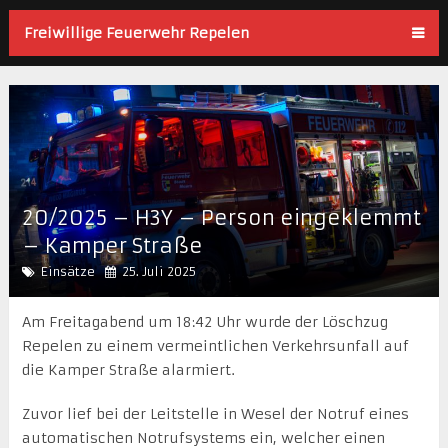
Freiwillige Feuerwehr Repelen
20/2025 – H3Y – Person eingeklemmt
– Kamper Straße
Einsätze
25. Juli 2025
Am Freitagabend um 18:42 Uhr wurde der Löschzug
Repelen zu einem vermeintlichen Verkehrsunfall auf
die Kamper Straße alarmiert.
Zuvor lief bei der Leitstelle in Wesel der Notruf eines
automatischen Notrufsystems ein, welcher einen