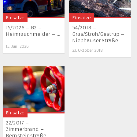
Einsätze
Einsätze
15/2026 – B2 –
54/2018 –
Heimrauchmelder – ...
Gras/Stroh/Gestrüp –
Niephauser Straße
15. Juni 2026
23. Oktober 2018
Einsätze
22/2017 –
Zimmerbrand –
Bernsteinstraße