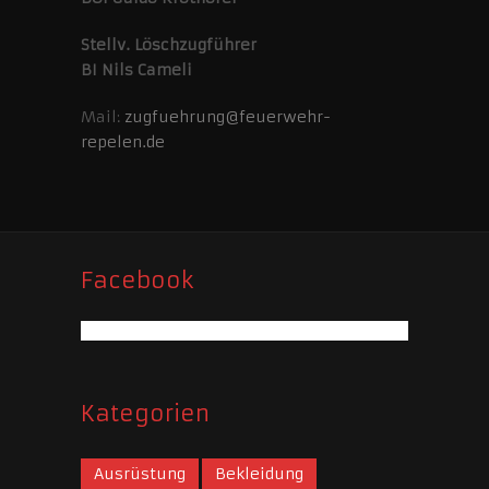
Stellv. Löschzugführer
BI Nils Cameli
Mail:
zugfuehrung@feuerwehr-
repelen.de
Facebook
Kategorien
Ausrüstung
Bekleidung