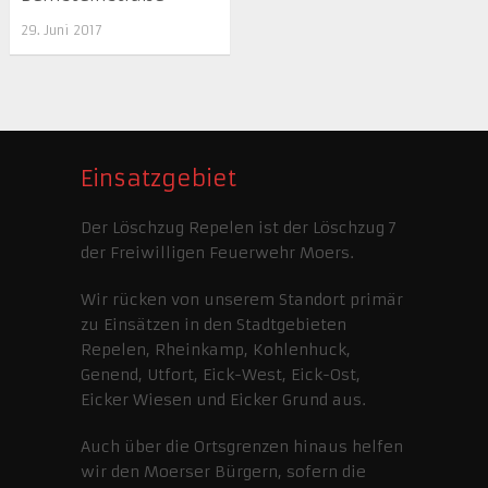
29. Juni 2017
Einsatzgebiet
Der Löschzug Repelen ist der Löschzug 7
der Freiwilligen Feuerwehr Moers.
Wir rücken von unserem Standort primär
zu Einsätzen in den Stadtgebieten
Repelen, Rheinkamp, Kohlenhuck,
Genend, Utfort, Eick-West, Eick-Ost,
Eicker Wiesen und Eicker Grund aus.
Auch über die Ortsgrenzen hinaus helfen
wir den Moerser Bürgern, sofern die