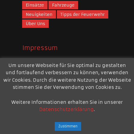
Einsätze
Fahrzeuge
Neuigkeiten
Tipps der Feuerwehr
Über Uns
Impressum
Webauftritt
Um unsere Webseite für Sie optimal zu gestalten
und fortlaufend verbessern zu können, verwenden
Mail:
webmaster@feuerwehr-repelen.de
wir Cookies. Durch die weitere Nutzung der Webseite
Impressum
stimmen Sie der Verwendung von Cookies zu.
Weitere Informationen erhalten Sie in unserer
Datenschutzerklärung
.
Freiwillige Feuerwehr Moers – Repelen
Copyright © 2026.
Zustimmen
Am Jungbornpark 214 - 47445 Moers